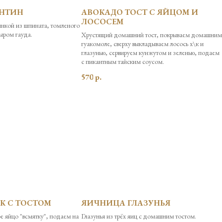
ЕНТИН
АВОКАДО ТОСТ С ЯЙЦОМ И
ЛОСОСЕМ
нкой из шпината, томленого
сыром гауда.
Хрустящий домашний тост, покрываем домашним
гуакомоле, сверху выкладываем лосось х\к и
глазунью, сервируем кунжутом и зеленью, подаем
с пикантным тайским соусом.
570
р.
ОК С ТОСТОМ
ЯИЧНИЦА ГЛАЗУНЬЯ
е яйцо "всмятку", подаем на
Глазунья из трёх яиц с домашним тостом.