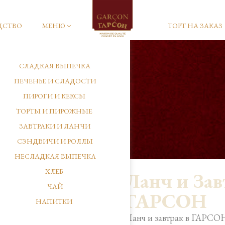
ДСТВО
МЕНЮ
ТОРТ НА ЗАКАЗ
СЛАДКАЯ ВЫПЕЧКА
ПЕЧЕНЬЕ И СЛАДОСТИ
ПИРОГИ И КЕКСЫ
ТОРТЫ И ПИРОЖНЫЕ
ЗАВТРАКИ И ЛАНЧИ
СЭНДВИЧИ И РОЛЛЫ
НЕСЛАДКАЯ ВЫПЕЧКА
ХЛЕБ
Ланч и Зав
ЧАЙ
ГАРСОН
НАПИТКИ
Ланч и завтрак в ГАРСОН