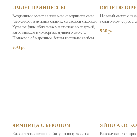
ОМЛЕТ ПРИНЦЕССЫ
ОМЛЕТ ФЛОР
Воздушный омлет с начинкой из куриного филе
Нежный омлет с начи
томленного в нежных сливках со свежей спаржей.
в сливочном соусе с 
Куриное филе обжариваем в сливках со спаржей,
520
р.
заворачиваем в конверт воздушного омлета.
Подаем с обжаренным белым тостовым хлебом.
570
р.
ЯИЧНИЦА С БЕКОНОМ
ЯЙЦО А-ЛЯ К
Классическая яичница Глазунья из трех яиц с
Классическое отварно