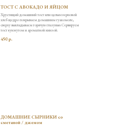
ТОСТ С АВОКАДО И ЯЙЦОМ
Хрустящий домашний тост или цельнозерновой
хлеб щедро покрываем домашним гуакомоле,
сверху выкладываем горячую глазунью.Сервируем
тост кунжутом и ароматной кинзой.
450
р.
ДОМАШНИЕ СЫРНИКИ со
сметаной / джемом