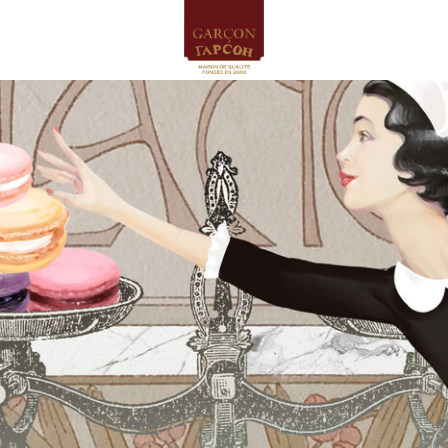
ГЛАВНАЯ
БИСТРО ГАРСОН
ПРОИЗВОДСТВО
МЕНЮ
Сладкая выпечка
Завтраки и ланчи
Печенье и сладости
Несладкая выпечка
Пироги и кексы
Хлеб
Торты и пирожные
Чай
Сэндвичи и роллы
Напитки
ТОРТ НА ЗАКАЗ
КЕЙТЕРИНГ