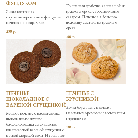
ФУНДУКОМ
Тончайшая трубочка с начинкой из
грецкого ореха с тростниковым
Заварное тесто с
сахаром. Печенье на большую
карамелизированным фундуком с
половину состоит из грецкого
начинкой из карамели.
ореха.
250
р.
200
р.
ПЕЧЕНЬЕ
ПЕЧЕНЬЕ С
ШОКОЛАДНОЕ С
БРУСНИКОЙ
ВАРЕНОЙ СГУЩЕНКОЙ
Яркая брусника с нежным
ванильным кремом и рассыпчатым
Мягкое печенье с насыщенным
штрейзелем.
шоколадным вкусом ,
балансирующим со сладостью
200
р.
классической вареной сгущенки с
ноткой морской соли. Необычное