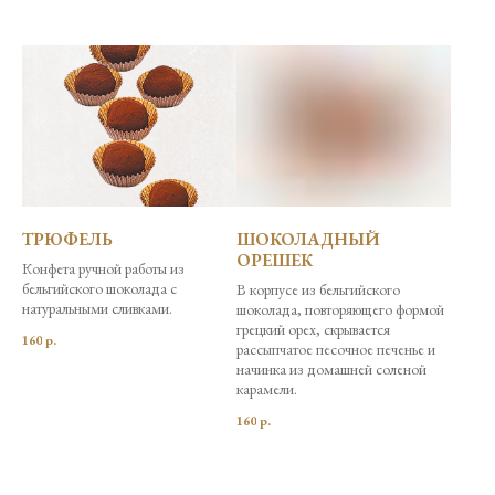
ТРЮФЕЛЬ
ШОКОЛАДНЫЙ
ОРЕШЕК
Конфета ручной работы из
бельгийского шоколада с
В корпусе из бельгийского
натуральными сливками.
шоколада, повторяющего формой
грецкий орех, скрывается
160
р.
рассыпчатое песочное печенье и
начинка из домашней соленой
карамели.
160
р.