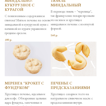
МИНДАЛЬНО-
ТЮИЛЬ
КУКУРУЗНОЕ С
МИНДАЛЬНЫЙ
КУРАГОЙ
В переводе тюиль – "черепица",
так французские пекари прозвали
С пониженным содержанием
это нежное и хрустящее
глютена! Мягкое печенье на основе
миндальное печенье с изогнутой
миндальной и кукурузной муки с
формой.
начинкой из кураги украшенное
грецким орехом.
160
р.
200
р.
МЕРЕНГА "КРОКЕТ С
ПЕЧЕНЬЕ С
ФУНДУКОМ"
ПРЕДСКАЗАНИЯМИ
Хрустящее печенье, идеальное
Хрустящее сахарное тесто на
для кофе. Обжаренные цельные
натуральном сливочном масле с
ядра фундука, запеченные в
предсказаниями внутри.