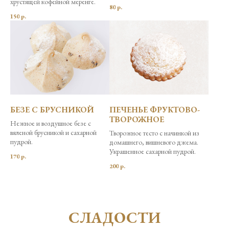
хрустящей кофейной меренге.
80
р.
150
р.
БЕЗЕ С БРУСНИКОЙ
ПЕЧЕНЬЕ ФРУКТОВО-
ТВОРОЖНОЕ
Нежное и воздушное безе с
вяленой брусникой и сахарной
Творожное тесто с начинкой из
пудрой.
домашнего, вишневого джема.
Украшенное сахарной пудрой.
170
р.
200
р.
СЛАДОСТИ