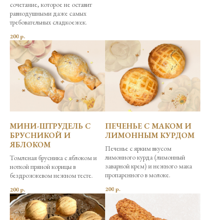
сочетание, которое не оставит
равнодушными даже самых
требовательных сладкоежек.
200
р.
МИНИ-ШТРУДЕЛЬ С
ПЕЧЕНЬЕ С МАКОМ И
БРУСНИКОЙ И
ЛИМОННЫМ КУРДОМ
ЯБЛОКОМ
Печенье с ярким вкусом
лимонного курда (лимонный
Томленая брусника с яблоком и
заварной крем) и нежного мака
ноткой пряной корицы в
пропаренного в молоке.
бездрожжевом нежном тесте.
200
р.
200
р.