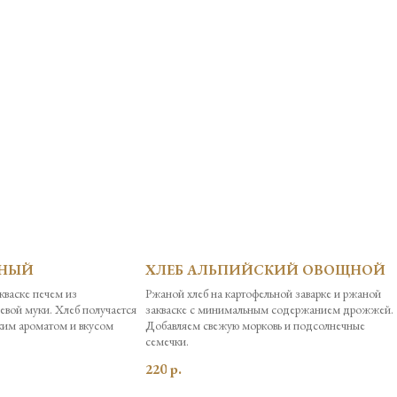
ШНЫЙ
ХЛЕБ АЛЬПИЙСКИЙ ОВОЩНОЙ
кваске печем из
Ржаной хлеб на картофельной заварке и ржаной
евой муки. Хлеб получается
закваске с минимальным содержанием дрожжей.
ким ароматом и вкусом
Добавляем свежую морковь и подсолнечные
семечки.
220
р.