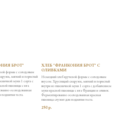
ОНИЯ БРОТ"
ХЛЕБ "ФРАНКОНИЯ БРОТ" С
ОЛИВКАМИ
еной формы с солодовым
наружи, мягкий и пористый
Немецкий хлеб крученой формы с солодовым
шеничной муки 1 сорта с
вкусом. Хрустящий снаружи, мягкий и пористый
асной пшеницы с юга
внутри из пшеничной муки 1 сорта с добавлением
ованно осолодованная
муки красной пшеницы с юга Франции и оливок.
я поднятия теста.
Ферментированно осолодованная красная
пшеница служит для поднятия теста.
250
р.