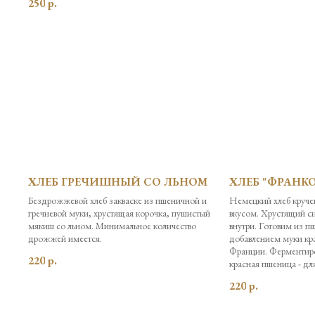
250
р.
ХЛЕБ ГРЕЧИШНЫЙ СО ЛЬНОМ
ХЛЕБ "ФРАНК
Бездрожжевой хлеб закваске из пшеничной и
Немецкий хлеб круч
гречневой муки, хрустящая корочка, пушистый
вкусом. Хрустящий с
мякиш со льном. Минимальное количество
внутри. Готовим из п
дрожжей имеется.
добавлением муки кр
Франции. Ферментир
220
р.
красная пшеница - дл
220
р.