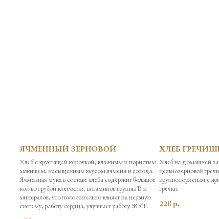
ЯЧМЕННЫЙ ЗЕРНОВОЙ
ХЛЕБ ГРЕЧИ
Хлеб с хрустящей корочкой, влажным и пористым
Хлеб на домашней за
мякишем, насыщенным вкусом ячменя и солода.
цельнозерновой гречн
Ячменная мука в составе хлеба содержит большое
крупнопористым с яр
кол-во грубой клетчатки, витаминов группы B и
гречки.
минералов, что положительно влияет на нервную
220
р.
систему, работу сердца, улучшает работу ЖКТ.