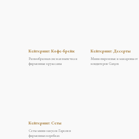
Кейтеринг: Кофе-брейк
Кейтеринг: Десерты
Разнообразная свежая выпечка и
Мини-пирожные и макароны от
фирменные круассаны
кондитеров Garçon
Кейтеринг: Сеты
Сеты мини-закусок Гарсон в
фирменных коробках