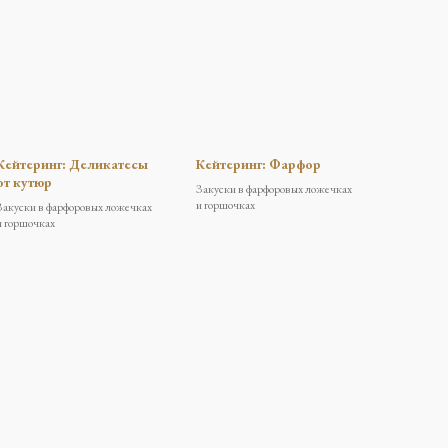
Кейтеринг: Деликатесы
Кейтеринг: Фарфор
от кутюр
Закуски в фарфоровых ложечках
и горшочках
Закуски в фарфоровых ложечках
и горшочках