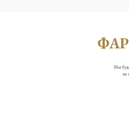
ФА
Мы буде
по