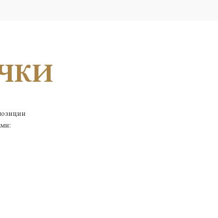
ЧКИ
 позиции
ми: