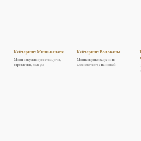
Кейтеринг: Мини-канапе
Кейтеринг: Волованы
Мини-закуски: креветки, утка,
Миниатюрные закуски из
тарталетки, эклеры
слоеного теста с начинкой